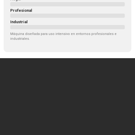
Diseñador web
Profesional
Diseñador web
Industrial
Diseñador web
Máquina diseñada para uso intensivo en entornos profesionales e
industriales.